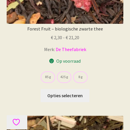
Forest Fruit – biologische zwarte thee
Prijsklasse:
€
2,30
-
€
21,20
€ 2,30
Merk:
De Theefabriek
tot
€ 21,20
Op voorraad
85 g
425 g
8 g
Dit
Opties selecteren
product
heeft
meerdere
variaties.
Deze