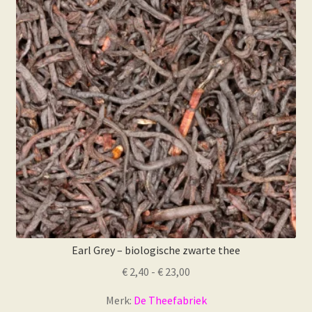
Earl Grey – biologische zwarte thee
Prijsklasse:
€
2,40
-
€
23,00
€ 2,40
Merk:
De Theefabriek
tot