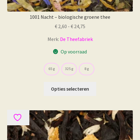
1001 Nacht – biologische groene thee
Prijsklasse:
€
2,60
-
€
24,75
€ 2,60
Merk:
De Theefabriek
tot
€ 24,75
Op voorraad
65 g
325 g
8 g
Dit
Opties selecteren
product
heeft
meerdere
variaties.
Deze
optie
kan