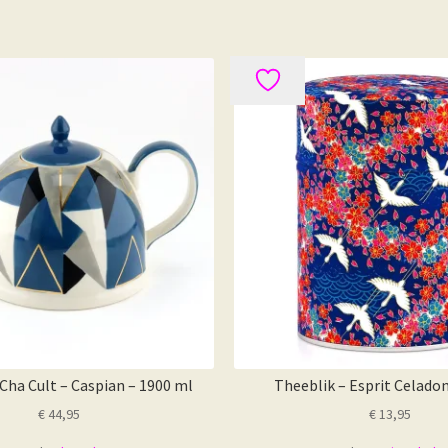
Cha Cult – Caspian – 1900 ml
Theeblik – Esprit Celado
€
44,95
€
13,95