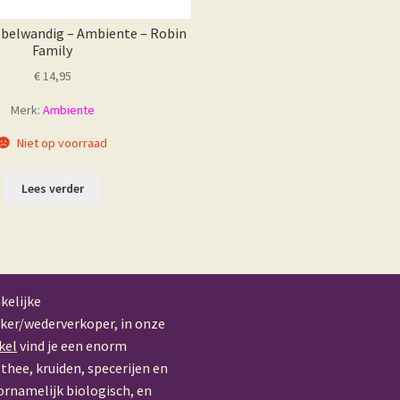
belwandig – Ambiente – Robin
Family
€
14,95
Merk:
Ambiente
Niet op voorraad
Lees verder
kelijke
ker/wederverkoper, in onze
kel
vind je een enorm
thee, kruiden, specerijen en
ornamelijk biologisch, en