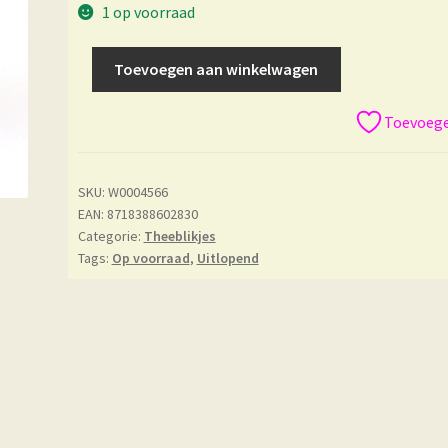
1 op voorraad
Toevoegen aan winkelwagen
Toevoegen
SKU:
W0004566
EAN: 8718388602830
Categorie:
Theeblikjes
Tags:
Op voorraad
,
Uitlopend