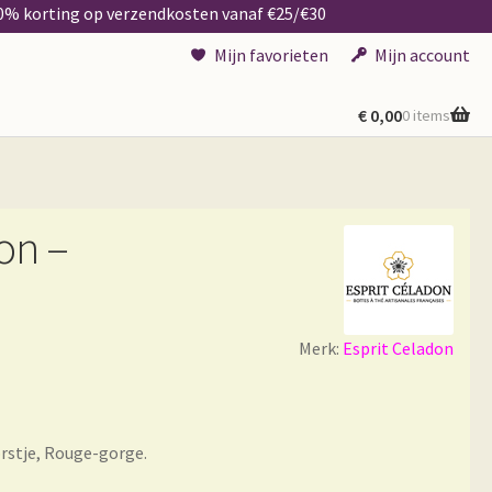
50% korting op verzendkosten vanaf €25/€30
Mijn favorieten
Mijn account
€
0,00
0 items
on –
Merk:
Esprit Celadon
rstje, Rouge-gorge.