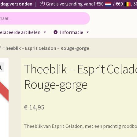
 dag verzonden
| 📦 Gratis verzending vanaf €50
/ €60
, 
elateerde artikelen
Informatie

Theeblik – Esprit Celadon – Rouge-gorge
Theeblik – Esprit Celad

Rouge-gorge
€
14,95
Theeblik van Esprit Celadon, met een prachtig roodbo