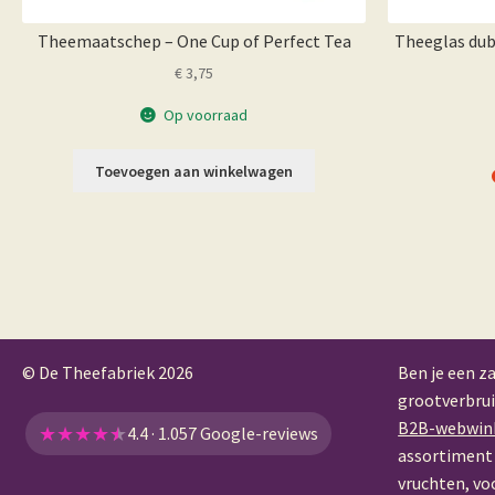
Theemaatschep – One Cup of Perfect Tea
Theeglas dub
€
3,75
Op voorraad
Toevoegen aan winkelwagen
© De Theefabriek
2026
Ben je een za
grootverbrui
B2B-webwin
★
★
★
★
★
4.4 · 1.057 Google-reviews
assortiment 
vruchten, vo