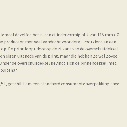
lemaal dezelfde basis: een cilindervormig blik van 115 mm x Ø
se producent met veel aandacht voor detail voorzien van een
p. De print loopt door op de zijkant van de overschuifdeksel.
n eigen uitsnede van de print, maar die hebben ze wel zoveel
n. Onder de overschuifdeksel bevindt zich de binnendeksel met
buitenaf.
 0,5L, geschikt om een standaard consumentenverpakking thee