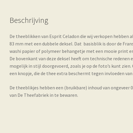
Beschrijving
De theeblikken van Esprit Celadon die wij verkopen hebben al
83 mm met een dubbele deksel. Dat basisblik is door de Fran
washi papier of polymeer behangetje met een mooie print er o
De bovenkant van deze deksel heeft om technische redenen ee
mogelijk in stijl doorgevoerd, zoals je op de foto’s kunt zie
een knopje, die de thee extra beschermt tegen invloeden van 
De theeblikjes hebben een (bruikbare) inhoud van ongeveer
van De Theefabriek in te bewaren.