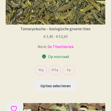
Tamaryokucha – biologische groene thee
Prijsklasse:
€
3,40
-
€
53,60
€ 3,40
Merk:
De Theefabriek
tot
€ 53,60
Op voorraad
95 g
475 g
8 g
Dit
Opties selecteren
product
heeft
meerdere
variaties.