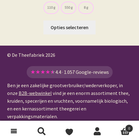
110 g
550 g
8 g
Dit
Opties selecteren
product
heeft
meerdere
© De Theefabriek
2026
variaties.
Deze
optie
★
★
★
★
★
4.4 · 1.057 Google-reviews
kan
Ben je een zakelijke grootverbruiker/wederverkoper, in
gekozen
onze
B2B-webwinkel
vind je een enorm assortiment thee,
worden
kruiden, specerijen en vruchten, voornamelijk biologisch,
op
en een kernassortiment theegerei en
de
verpakkingsmaterialen.
productpagina
0