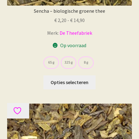
Sencha – biologische groene thee
Prijsklasse:
€
2,20
-
€
14,90
€ 2,20
Merk:
De Theefabriek
tot
€ 14,90
Op voorraad
65 g
325 g
8 g
Dit
Opties selecteren
product
heeft
meerdere
variaties.
Deze
optie
kan