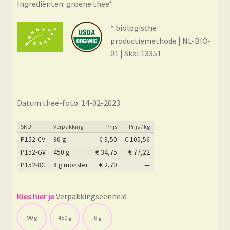
Ingrediënten: groene thee*
* biologische
productiemethode | NL-BIO-
01 | Skal 13351
Datum thee-foto: 14-02-2023
SKU
Verpakking
Prijs
Prijs / kg
P152-CV
90 g
€
9,50
€
105,56
P152-GV
450 g
€
34,75
€
77,22
P152-8G
8 g monster
€
2,70
—
Verpakkingseenheid
90 g
450 g
8 g