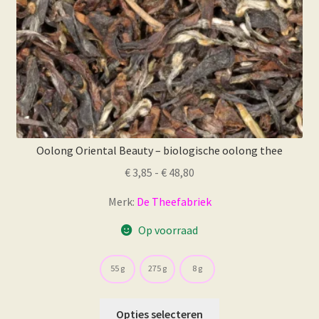
productpagina
Oolong Oriental Beauty – biologische oolong thee
Prijsklasse:
€
3,85
-
€
48,80
€ 3,85
Merk:
De Theefabriek
tot
€ 48,80
Op voorraad
55 g
275 g
8 g
Dit
Opties selecteren