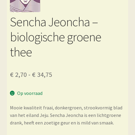
Sencha Jeoncha –
biologische groene
thee
Prijsklasse:
€
2,70
-
€
34,75
€ 2,70
Op voorraad
tot
€ 34,75
Mooie kwaliteit fraai, donkergroen, strookvormig blad
van het eiland Jeju. Sencha Jeoncha is een lichtgroene
drank, heeft een zoetige geur en is mild van smaak.