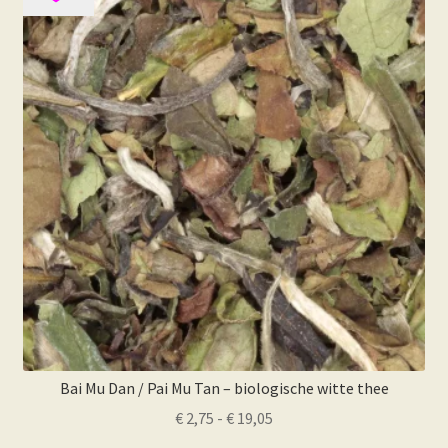
Deze
optie
kan
gekozen
worden
op
de
productpagina
Bai Mu Dan / Pai Mu Tan – biologische witte thee
Prijsklasse:
€
2,75
-
€
19,05
€ 2,75