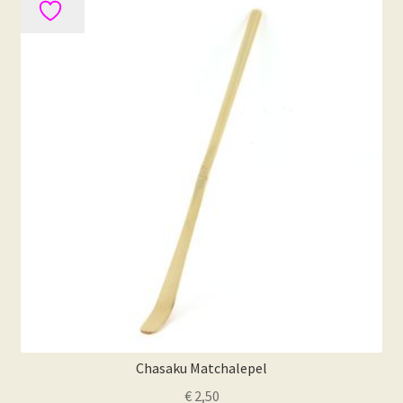
Chasaku Matchalepel
€
2,50