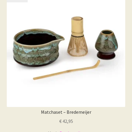
Deze
optie
kan
gekozen
worden
op
de
productpagina
Matchaset – Bredemeijer
€
42,95