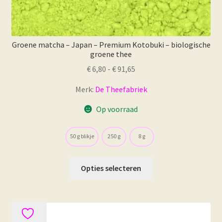
Groene matcha – Japan – Premium Kotobuki – biologische
groene thee
Prijsklasse:
€
6,80
-
€
91,65
€ 6,80
Merk:
De Theefabriek
tot
€ 91,65
Op voorraad
50 g blikje
250 g
8 g
Dit
Opties selecteren
product
heeft
meerdere
variaties.