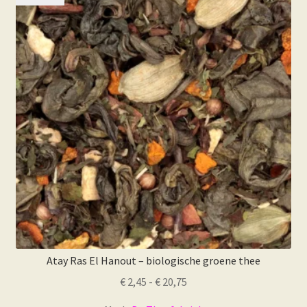
Atay Ras El Hanout – biologische groene thee
Prijsklasse:
€
2,45
-
€
20,75
€ 2,45