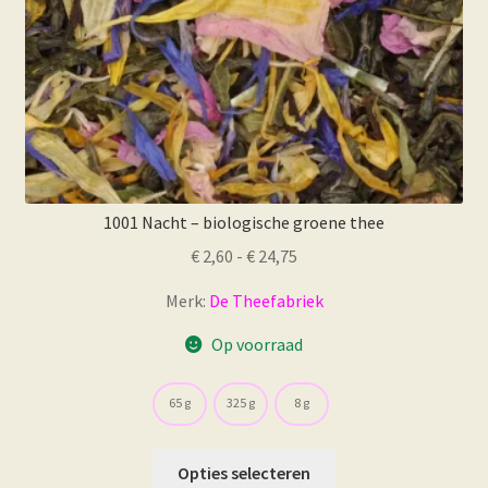
productpagina
1001 Nacht – biologische groene thee
Prijsklasse:
€
2,60
-
€
24,75
€ 2,60
Merk:
De Theefabriek
tot
€ 24,75
Op voorraad
65 g
325 g
8 g
Dit
Opties selecteren