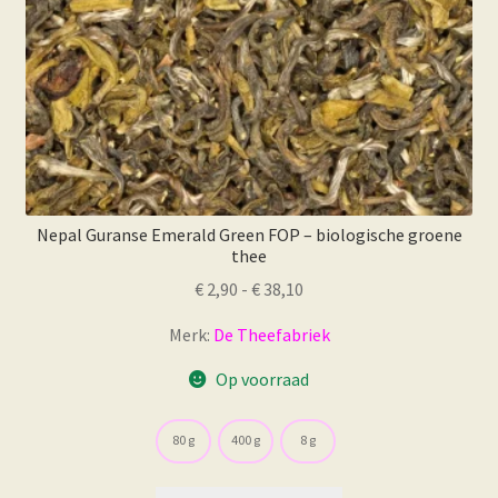
Nepal Guranse Emerald Green FOP – biologische groene
thee
Prijsklasse:
€
2,90
-
€
38,10
€ 2,90
Merk:
De Theefabriek
tot
€ 38,10
Op voorraad
80 g
400 g
8 g