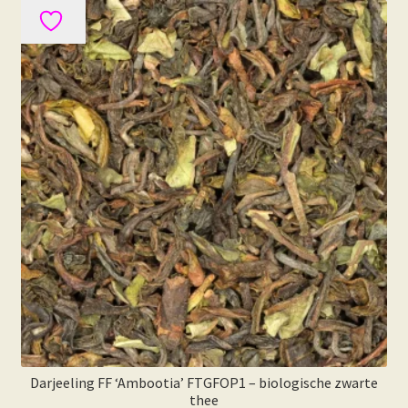
variaties.
Deze
optie
kan
gekozen
worden
op
de
productpagina
Darjeeling FF ‘Ambootia’ FTGFOP1 – biologische zwarte
thee