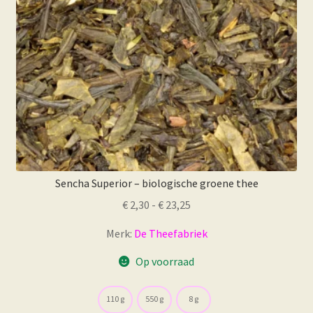
op
de
productpagina
Sencha Superior – biologische groene thee
Prijsklasse:
€
2,30
-
€
23,25
€ 2,30
Merk:
De Theefabriek
tot
€ 23,25
Op voorraad
110 g
550 g
8 g