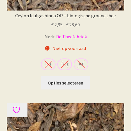
Ceylon Idulgashinna OP – biologische groene thee
Prijsklasse:
€
2,95
-
€
28,60
€ 2,95
Merk:
De Theefabriek
tot
€ 28,60
Niet op voorraad
65 g
325 g
8 g
Dit
Opties selecteren
product
heeft
meerdere
variaties.
Deze
optie
kan