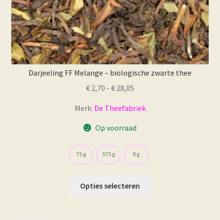
Darjeeling FF Melange – biologische zwarte thee
Prijsklasse:
€
2,70
-
€
28,05
€ 2,70
Merk:
De Theefabriek
tot
€ 28,05
Op voorraad
75 g
375 g
8 g
Dit
Opties selecteren
product
heeft
meerdere