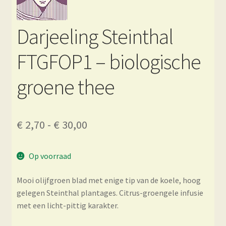
Darjeeling Steinthal
FTGFOP1 – biologische
groene thee
Prijsklasse:
€
2,70
-
€
30,00
€ 2,70
Op voorraad
tot
€ 30,00
Mooi olijfgroen blad met enige tip van de koele, hoog
gelegen Steinthal plantages. Citrus-groengele infusie
met een licht-pittig karakter.