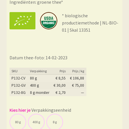
Ingrediënten: groene thee*
* biologische
productiemethode | NL-BIO-
01 | Skal 13351
Datum thee-foto: 14-02-2023
SKU
Verpakking
Prijs
Prijs / kg
P132-CV
80 g
€
8,55
€
106,88
P132-GV
400 g
€
30,00
€
75,00
P132-8G
8 g monster
€
2,70
—
Verpakkingseenheid
80 g
400 g
8 g