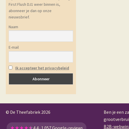
First Flush DJ1 weer binnen is,
abonneer je dan op onze
nieuwsbrief.
Naam
E-mail
Ik accepteer het privacybeleid
© De Theefabriek
2026
Ben je een za
grootverbrui
B2B-webwin
★
★
★
★
★
4.4 · 1.057 Google-reviews