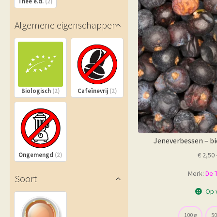
Thee e.d.
(2)
Algemene eigenschappen
Biologisch
(2)
Cafeïnevrij
(2)
Jeneverbessen – bi
€
2,50
Ongemengd
(2)
Merk:
De 
Soort
Op 
100 g
50