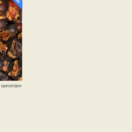
 specerijen
sse: