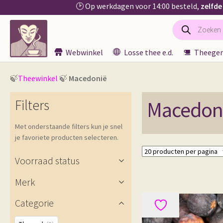
🕑 Op werkdagen voor 14:00 besteld,
zelfde
Producten
Ga
Ga
zoeken
door
naar
naar
de
Webwinkel
Losse thee e.d.
Theeger
navigatie
inhoud
🍃
Theewinkel
🍃
Macedonië
Filters
Macedon
Met onderstaande filters kun je snel
je favoriete producten selecteren.
Voorraad status
Merk
Categorie