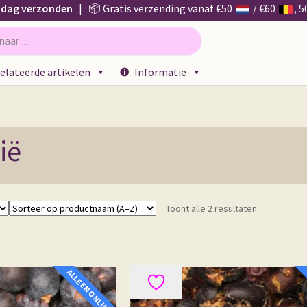
 dag verzonden
| 📦 Gratis verzending vanaf €50
/ €60
, 
elateerde artikelen
Informatie
ië
Toont alle 2 resultaten
ALLEEN ONLINE