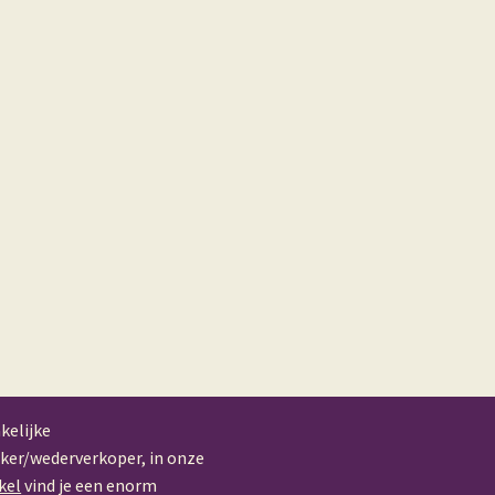
kelijke
ker/wederverkoper, in onze
kel
vind je een enorm