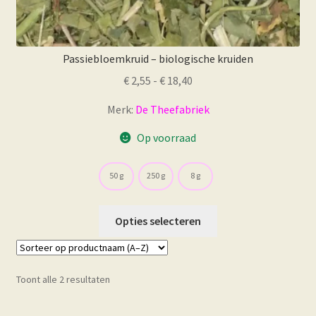
Passiebloemkruid – biologische kruiden
Prijsklasse:
€
2,55
-
€
18,40
€ 2,55
Merk:
De Theefabriek
tot
€ 18,40
Op voorraad
50 g
250 g
8 g
Dit
Opties selecteren
product
heeft
meerdere
Toont alle 2 resultaten
variaties.
Deze