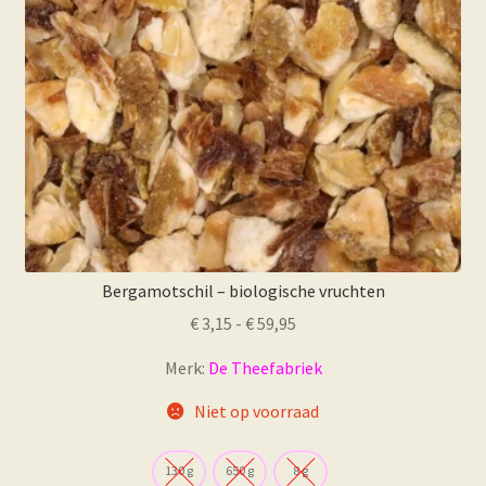
Bergamotschil – biologische vruchten
Prijsklasse:
€
3,15
-
€
59,95
€ 3,15
Merk:
De Theefabriek
tot
€ 59,95
Niet op voorraad
130 g
650 g
8 g