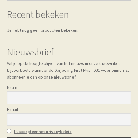
optie
kan
Recent bekeken
gekozen
worden
Je hebt nog geen producten bekeken.
op
de
productpagina
Nieuwsbrief
Wil je op de hoogte blijven van het nieuws in onze theewinkel,
bijvoorbeeld wanneer de Darjeeling First Flush DJ1 weer binnen is,
abonneer je dan op onze nieuwsbrief.
Naam
E-mail
Ik accepteer het privacybeleid