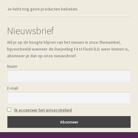
productpagina
Je hebt nog geen producten bekeken.
Nieuwsbrief
Wil je op de hoogte blijven van het nieuws in onze theewinkel,
bijvoorbeeld wanneer de Darjeeling First Flush DJ1 weer binnen is,
abonneer je dan op onze nieuwsbrief.
Naam
E-mail
Ik accepteer het privacybeleid