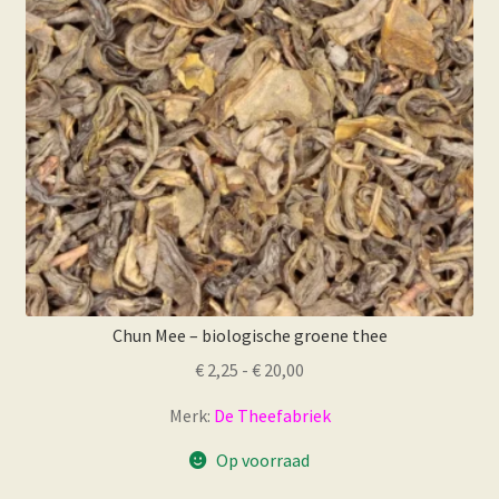
gekozen
worden
op
de
productpagina
Chun Mee – biologische groene thee
Prijsklasse:
€
2,25
-
€
20,00
€ 2,25
Merk:
De Theefabriek
tot
€ 20,00
Op voorraad