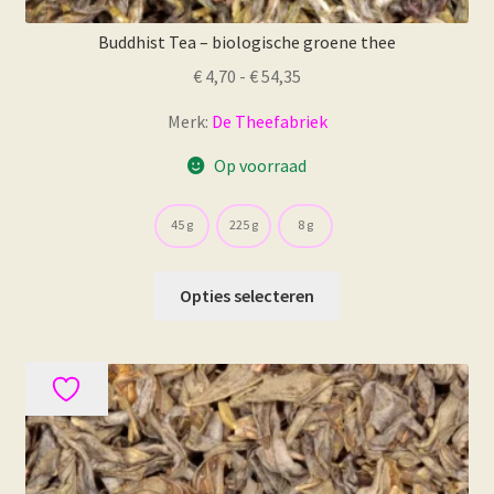
Buddhist Tea – biologische groene thee
Prijsklasse:
€
4,70
-
€
54,35
€ 4,70
Merk:
De Theefabriek
tot
€ 54,35
Op voorraad
45 g
225 g
8 g
Dit
Opties selecteren
product
heeft
meerdere
variaties.
Deze
optie
kan