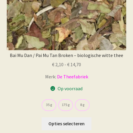
Bai Mu Dan / Pai Mu Tan Broken – biologische witte thee
Prijsklasse:
€
2,10
-
€
14,70
€ 2,10
Merk:
De Theefabriek
tot
€ 14,70
Op voorraad
35 g
175 g
8 g
Dit
Opties selecteren
product