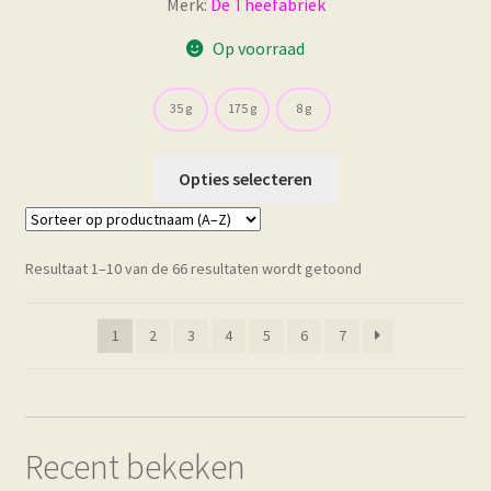
Merk:
De Theefabriek
tot
€ 24,05
Op voorraad
35 g
175 g
8 g
Dit
Opties selecteren
product
heeft
meerdere
Resultaat 1–10 van de 66 resultaten wordt getoond
variaties.
Deze
optie
1
2
3
4
5
6
7
kan
gekozen
worden
op
Recent bekeken
de