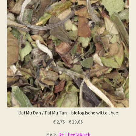
Bai Mu Dan / Pai Mu Tan – biologische witte thee
Prijsklasse:
€
2,75
-
€
19,05
€ 2,75
Merk:
De Theefabriek