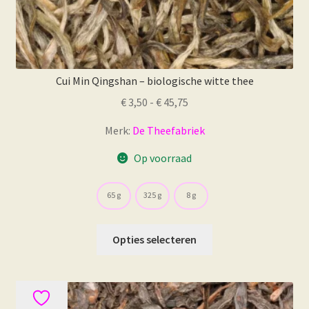
Cui Min Qingshan – biologische witte thee
Prijsklasse:
€
3,50
-
€
45,75
€ 3,50
Merk:
De Theefabriek
tot
€ 45,75
Op voorraad
65 g
325 g
8 g
Dit
Opties selecteren
product
heeft
meerdere
variaties.