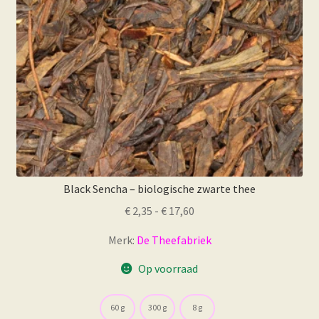
op
de
productpagina
Black Sencha – biologische zwarte thee
Prijsklasse:
€
2,35
-
€
17,60
€ 2,35
Merk:
De Theefabriek
tot
€ 17,60
Op voorraad
60 g
300 g
8 g