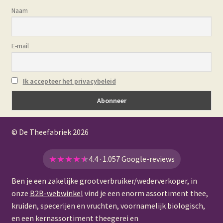
Naam
E-mail
Ik accepteer het privacybeleid
© De Theefabriek
2026
★
★
★
★
★
4.4 · 1.057 Google-reviews
Ben je een zakelijke grootverbruiker/wederverkoper, in
onze
B2B-webwinkel
vind je een enorm assortiment thee,
kruiden, specerijen en vruchten, voornamelijk biologisch,
en een kernassortiment theegerei en