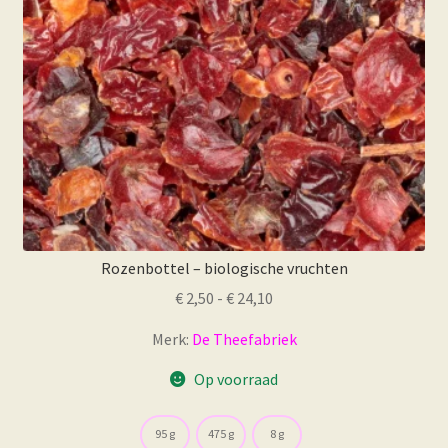
Rozenbottel – biologische vruchten
Prijsklasse:
€
2,50
-
€
24,10
€ 2,50
Merk:
De Theefabriek
tot
€ 24,10
Op voorraad
95 g
475 g
8 g