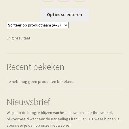
Dit
Opties selecteren
product
heeft
meerdere
Enig resultaat
variaties.
Deze
optie
kan
Recent bekeken
gekozen
worden
Je hebt nog geen producten bekeken.
op
de
productpagina
Nieuwsbrief
Wil je op de hoogte blijven van het nieuws in onze theewinkel,
bijvoorbeeld wanneer de Darjeeling First Flush DJ1 weer binnen is,
abonneer je dan op onze nieuwsbrief.