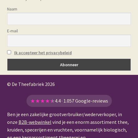
Naam
E-mail
Ik accepteer het privacybeleid
© De Theefabriek
2026
★
★
★
★
★
4.4 · 1.057 Google-reviews
Ben je een zakelijke grootverbruiker/wederverkoper, in
onze
B2B-webwinkel
vind je een enorm assortiment thee,
kruiden, specerijen en vruchten, voornamelijk biologisch,
en een kernassortiment theegerei en