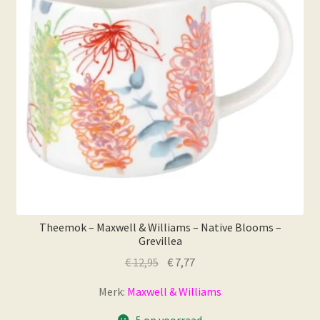
Theemok – Maxwell & Williams – Native Blooms –
Grevillea
Oorspronkelijke
Huidige
€
12,95
€
7,77
prijs
prijs
Merk:
Maxwell & Williams
was:
is:
€ 12,95.
€ 7,77.