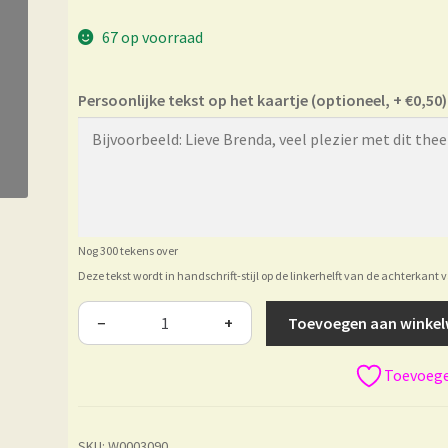
67 op voorraad
Persoonlijke tekst op het kaartje (optioneel, + €0,50)
Nog 300 tekens over
Deze tekst wordt in handschrift-stijl op de linkerhelft van de achterkant 
Toevoegen aan winke
−
+
Toevoegen
SKU:
W0003090