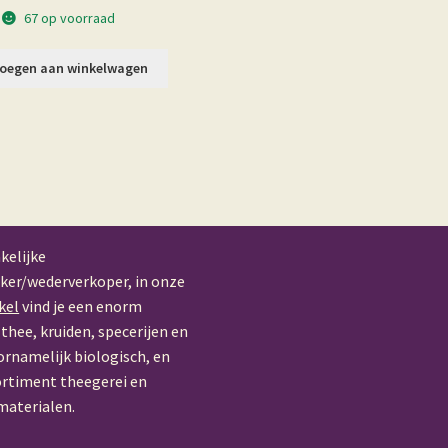
67 op voorraad
oegen aan winkelwagen
kelijke
ker/wederverkoper, in onze
kel
vind je een enorm
thee, kruiden, specerijen en
ornamelijk biologisch, en
ortiment theegerei en
materialen.