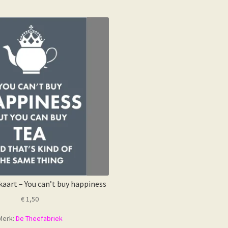
aart – You can’t buy happiness
€
1,50
Merk:
De Theefabriek