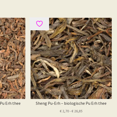
 Pu Erh thee
Sheng Pu-Erh – biologische Pu Erh thee
ijsklasse:
Prijsklasse:
€
2,70
-
€
26,85
3,00
€ 2,70