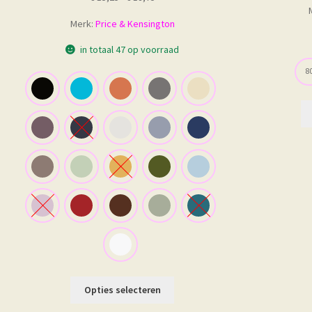
€ 15,25
Merk:
Price & Kensington
tot
€ 18,75
in totaal 47 op voorraad
80
Dit
Opties selecteren
product