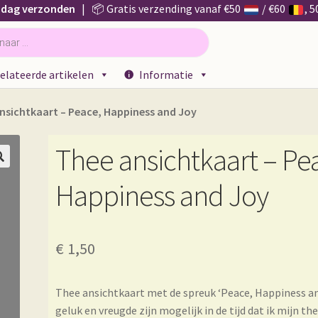
 dag verzonden
| 📦 Gratis verzending vanaf €50
/ €60
, 
elateerde artikelen
Informatie
nsichtkaart – Peace, Happiness and Joy
Thee ansichtkaart – Pe

Happiness and Joy
€
1,50
Thee ansichtkaart met de spreuk ‘Peace, Happiness and
geluk en vreugde zijn mogelijk in de tijd dat ik mijn t