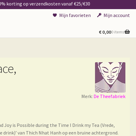
50% korting op verzendkosten vanaf €25/€30
Mijn favorieten
Mijn account
€
0,00
0 items
ace,
Merk:
De Theefabriek
 Joy is Possible during the Time I Drink my Tea (Vrede,
hee drink)’ van Thich Nhat Hanh op een bruine achtergrond.