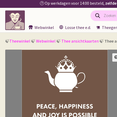
🕑 Op werkdagen voor 14:00 besteld,
zelfde
Producten
Ga
Ga
zoeken
door
naar
naar
de
Webwinkel
Losse thee e.d.
Theeger
navigatie
inhoud
🍃
Theewinkel
🍃
Webwinkel
🍃
Thee ansichtkaarten
🍃
Thee a
