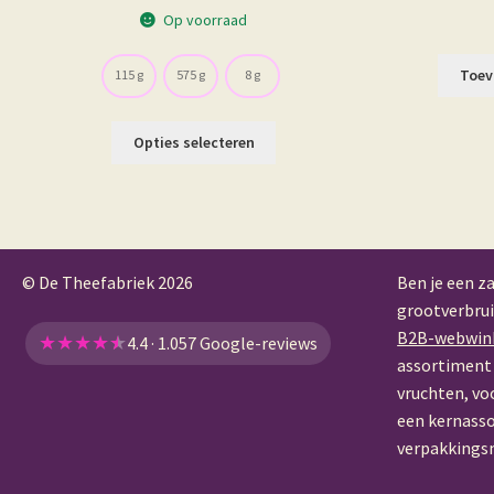
€ 38,70
Op voorraad
Toev
115 g
575 g
8 g
Dit
Opties selecteren
product
heeft
meerdere
variaties.
Deze
optie
© De Theefabriek
2026
Ben je een za
kan
grootverbrui
gekozen
B2B-webwin
★
★
★
★
★
4.4 · 1.057 Google-reviews
worden
assortiment 
op
vruchten, vo
de
een kernass
productpagina
verpakkings