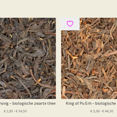
ong – biologische zwarte thee
King of Pu Erh – biologische
Prijsklasse:
Pr
€
2,85
-
€
34,50
€
3,00
-
€
44,30
€ 2,85
€ 