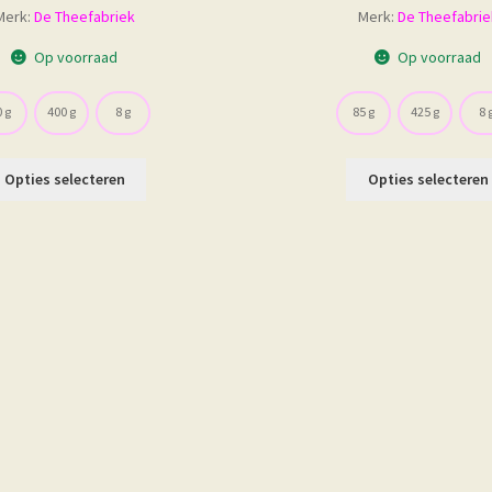
Merk:
De Theefabriek
Merk:
De Theefabrie
tot
to
€ 34,50
€ 
Op voorraad
Op voorraad
 g
400 g
8 g
85 g
425 g
8 
Dit
Opties selecteren
Opties selecteren
product
heeft
meerdere
variaties.
Deze
optie
kan
gekozen
worden
op
de
productpagina