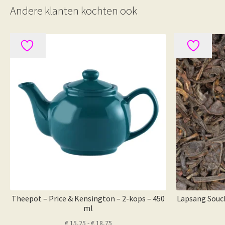
Andere klanten kochten ook
Theepot – Price & Kensington – 2-kops – 450
Lapsang Souch
ml
Prijsklasse:
€
15,25
-
€
18,75