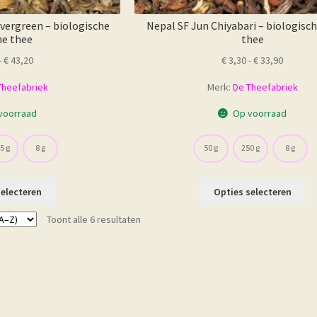
vergreen – biologische
Nepal SF Jun Chiyabari – biologisc
e thee
thee
Prijsklasse:
Prijskla
-
€
43,20
€
3,30
-
€
33,90
€ 3,85
€ 3,30
Theefabriek
Merk:
De Theefabriek
tot
tot
€ 43,20
€ 33,90
voorraad
Op voorraad
5 g
8 g
50 g
250 g
8 g
Dit
Dit
selecteren
Opties selecteren
product
pr
heeft
he
Toont alle 6 resultaten
meerdere
me
variaties.
var
Deze
De
optie
op
kan
ka
gekozen
ge