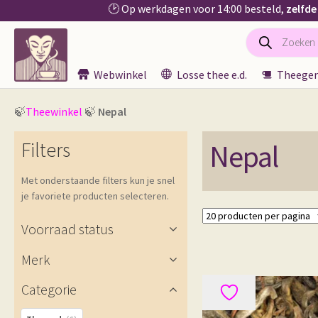
🕑 Op werkdagen voor 14:00 besteld,
zelfde
Producten
Ga
Ga
zoeken
door
naar
naar
de
Webwinkel
Losse thee e.d.
Theeger
navigatie
inhoud
🍃
Theewinkel
🍃
Nepal
Filters
Nepal
Met onderstaande filters kun je snel
je favoriete producten selecteren.
Voorraad status
Merk
Categorie