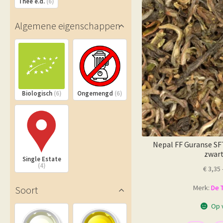
Thee e.d.
(6)
Algemene eigenschappen
Biologisch
(6)
Ongemengd
(6)
Nepal FF Guranse SF
zwart
Single Estate
(4)
€
3,35
Merk:
De 
Soort
Op 