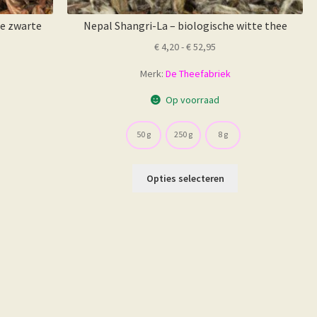
he zwarte
Nepal Shangri-La – biologische witte thee
Prijsklasse:
€
4,20
-
€
52,95
sse:
€ 4,20
Merk:
De Theefabriek
tot
€ 52,95
Op voorraad
50 g
250 g
8 g
Dit
Opties selecteren
product
oduct
heeft
eft
meerdere
erdere
variaties.
iaties.
Deze
ze
optie
tie
kan
n
gekozen
kozen
worden