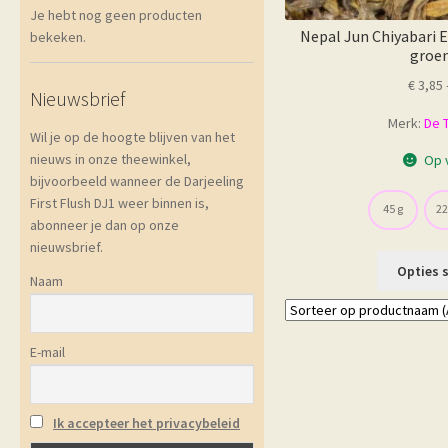
Je hebt nog geen producten
Nepal Jun Chiyabari E
bekeken.
groen
€
3,85
Nieuwsbrief
Merk:
De 
Wil je op de hoogte blijven van het
nieuws in onze theewinkel,
Op 
bijvoorbeeld wanneer de Darjeeling
First Flush DJ1 weer binnen is,
45 g
22
abonneer je dan op onze
nieuwsbrief.
Opties 
Naam
E-mail
Ik accepteer het privacybeleid