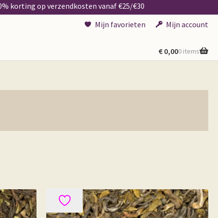
50% korting op verzendkosten vanaf €25/€30
Mijn favorieten
Mijn account
€
0,00
0 items