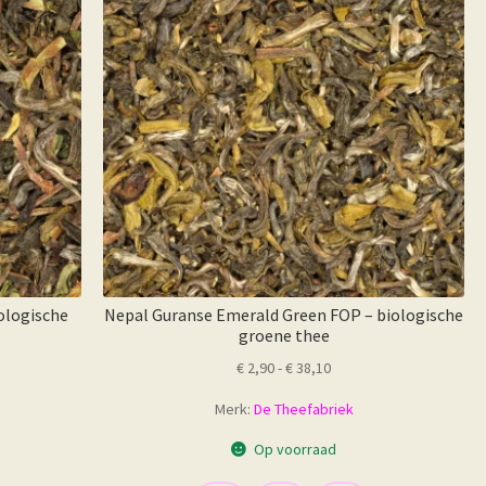
ologische
Nepal Guranse Emerald Green FOP – biologische
groene thee
sse:
Prijsklasse:
€
2,90
-
€
38,10
€ 2,90
Merk:
De Theefabriek
tot
€ 38,10
Op voorraad