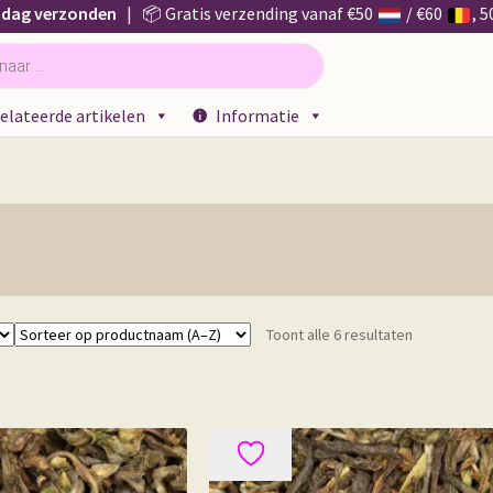
 dag verzonden
| 📦 Gratis verzending vanaf €50
/ €60
, 
elateerde artikelen
Informatie
Toont alle 6 resultaten